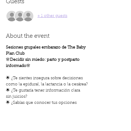
Guests
+ 1 other guests
About the event
Sesiones grupales embarazo de The Baby 
Plan Club
🌸
Decidir sin miedo: parto y postparto 
informado
🌸
🌟 ¿Te sientes insegura sobre decisiones 
como la epidural, la lactancia o la cesárea?
🌟 ¿Te gustaría tener información clara 
sin juicios?
🌟 ¿Sabías que conocer tus opciones 
reduce el estrés y mejora tu experiencia?
En esta sesión aprenderás: