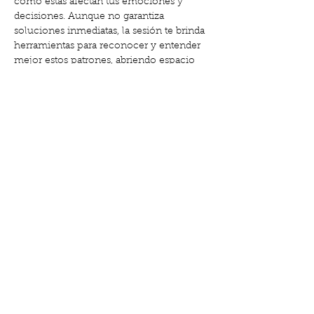
cómo estas afectan tus emociones y 
decisiones. Aunque no garantiza 
soluciones inmediatas, la sesión te brinda 
herramientas para reconocer y entender 
mejor estos patrones, abriendo espacio 
para una mayor conciencia y 
transformación personal.
El entorno es grupal, pero cada trabajo 
individual es tratado con respeto y 
confidencialidad. Si buscas una 
experiencia que te ayude a explorar y 
visibilizar lo…
Show More
Share this event