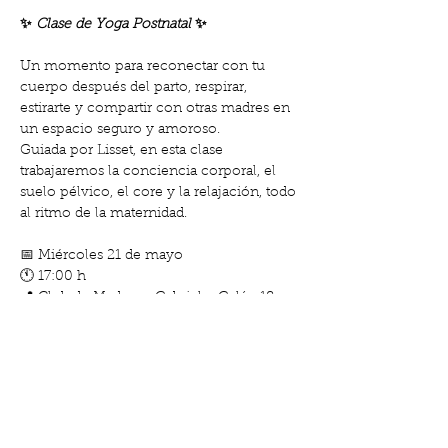
✨ 
Clase de Yoga Postnatal
 ✨
Un momento para reconectar con tu 
cuerpo después del parto, respirar, 
estirarte y compartir con otras madres en 
un espacio seguro y amoroso.
Guiada por Lisset, en esta clase 
trabajaremos la conciencia corporal, el 
suelo pélvico, el core y la relajación, todo 
al ritmo de la maternidad.
📅 Miércoles 21 de mayo
🕚 17:00 h
📍 Club de Madres - Gabriel y Galán 18, 
Barcelona
Show More