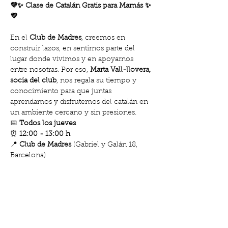
💜✨ Clase de Catalán Gratis para Mamás ✨
💜
En el 
Club de Madres
, creemos en 
construir lazos, en sentirnos parte del 
lugar donde vivimos y en apoyarnos 
entre nosotras. Por eso, 
Marta Vall-llovera, 
socia del club
, nos regala su tiempo y 
conocimiento para que juntas 
aprendamos y disfrutemos del catalán en 
un ambiente cercano y sin presiones.
📅 
Todos los jueves
⏰ 
12:00 - 13:00 h
📍 
Club de Madres
 (Gabriel y Galán 18, 
Barcelona)
💜 
¡Gratis para todas las mamás que 
vengan!
Show More