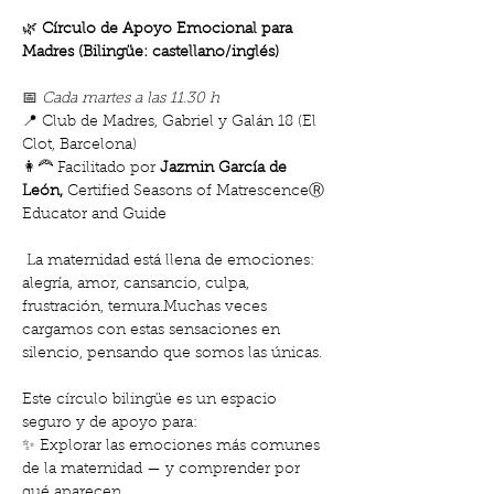
🌿 
Círculo de Apoyo Emocional para 
Madres (Bilingüe: castellano/inglés)
📅 
Cada martes a las 11.30 h
📍 Club de Madres, Gabriel y Galán 18 (El 
Clot, Barcelona)  
👩‍🦰 Facilitado por 
Jazmin García de 
León, 
Certified Seasons of MatrescenceⓇ 
Educator and Guide
 La maternidad está llena de emociones: 
alegría, amor, cansancio, culpa, 
frustración, ternura.Muchas veces 
cargamos con estas sensaciones en 
silencio, pensando que somos las únicas.
Este círculo bilingüe es un espacio 
seguro y de apoyo para: 
✨ Explorar las emociones más comunes 
de la maternidad — y comprender por 
qué aparecen. 