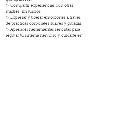
✨ Compartir experiencias con otras 
madres, sin juicios. 
✨ Expresar y liberar emociones a través 
de prácticas corporales suaves y guiadas. 
✨ Aprender herramientas sencillas para 
regular tu sistema nervioso y cuidarte en 
casa, cuando lo necesites. 
✨ Sentirte acompañada, comprendida y 
conectada.
Cada semana nos centraremos en un 
tema (como el cansancio, la culpa, la 
soledad, la alegría…
Show More
Share this event