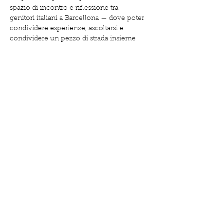
spazio di incontro e riflessione tra 
genitori italiani a Barcellona — dove poter 
condividere esperienze, ascoltarsi e 
condividere un pezzo di strada insieme 
nella propria lingua materna.
💛 Gratis per famiglie socie / 15€ per non 
socie
 👉 
Riserva qui: 
https://www.clubdemadres.org/detalles-
y-registro/cerchio-di-genitori-con-
chiara-pedagogista-e-doula
Share this event