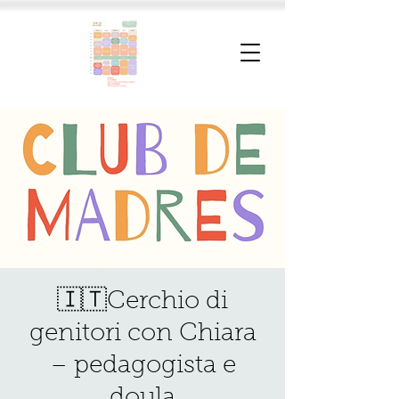
🇮🇹Cerchio di
genitori con Chiara
– pedagogista e
doula