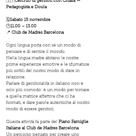
🇮🇹
Cerchio di genitori con Chiara — 
Pedagogista e Doula
🗓️
Sabato 15 novembre 
🕐
11.00 – 13.00
📍 
Club de Madres Barcelona
Ogni lingua porta con sé un modo di 
pensare e di sentire il mondo. 
Nella lingua madre abitano le nostre 
prime esperienze emotive e le sfumature 
più sottili del nostro modo di stare in 
relazione.
Parlare di genitorialità in italiano non è 
solo più comodo: è un modo per tornare 
a quella matrice affettiva che ci ha 
formati, e dare parole autentiche al nostro 
modo di essere genitori.
Questa attività fa parte del 
Piano Famiglie 
Italiane al Club de Madres Barcelona 
Un percorso pensato per creare uno 