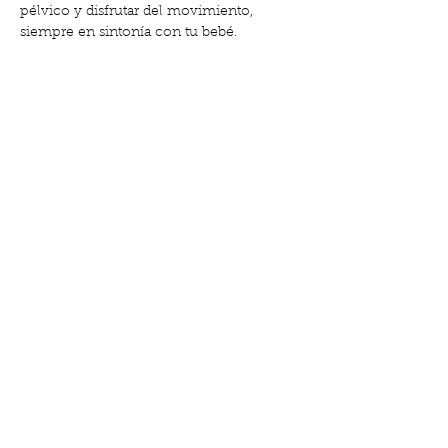
pélvico y disfrutar del movimiento, 
siempre en sintonía con tu bebé.
Beneficios de estas clases:
✨ Alivian tensiones físicas y emocionales
Mostrar más
Compartir este evento
Calle de Gabriel y Galán, 18, El Clot | Lu-
MI- Vi: de 10:00 a 14.00 y Ma-Ju: de 17.00