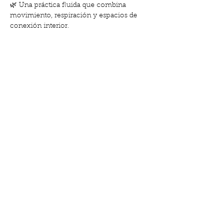
🌿 Una práctica fluida que combina 
movimiento, respiración y espacios de 
conexión interior.
🤍 Ideal para aliviar molestias, fortalecer 
el cuerpo y prepararte para el parto desde 
un lugar de confianza y amor.
Mostrar más
Compartir este evento
Calle de Gabriel y Galán, 18, El Clot | Lu-