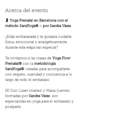
Acerca del evento
🤰 Yoga Prenatal en Barcelona con el 
método SansYoga® – por Sandra Varas
¿Estás embarazada y te gustaría cuidarte 
física, emocional y energéticamente 
durante esta etapa tan especial?
Te invitamos a las clases de 
Yoga Flow 
Prenatal®
 con la 
metodología 
SansYoga®
, creadas para acompañarte 
con respeto, suavidad y conciencia a lo 
largo de todo el embarazo.
🧘‍♀️ Con Lisset (martes) y Maria (jueves), 
formadas por 
Sandra Varas 
 son 
especialistas en yoga para el embarazo y 
postparto.