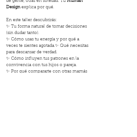
de gente, otras en soledad. Tu 
Human 
Design
 explica por qué.
En este taller descubrirás:
✨ Tu forma natural de tomar decisiones 
(sin dudar tanto).
✨ Cómo usas tu energía y por qué a 
veces te sientes agotada.✨ Qué necesitas 
para descansar de verdad.
✨ Cómo influyen tus patrones en la 
convivencia con tus hijos o pareja.
✨ Por qué compararte con otras mamás 
no tiene sentido — literalmente.
No necesitas saber nada antes ni tener tu 
carta lista. Te explicaré paso a paso cómo 
funciona esta herramienta para que veas 
si puede ayudarte a vivir tu maternidad 
con más 
claridad, ligereza y autenticidad
.
Mostrar más