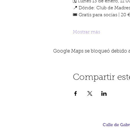
🗓️ Lunes 13 de enero, 11:0
📍 Dónde: Club de Madres,
🎟️ Gratis para socias | 20
Mostrar más
Google Maps se bloqueó debido a t
Compartir est
Calle de Gabr