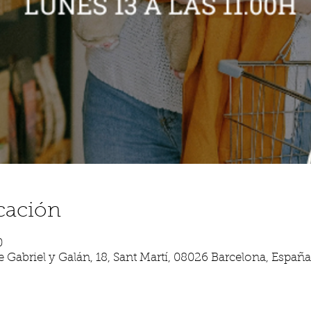
cación
0
 Gabriel y Galán, 18, Sant Martí, 08026 Barcelona, España