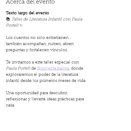
Acerca del evento
Texto largo del evento
📚 
Taller de Literatura Infantil con Paula 
Portell
 ✨
Los cuentos no solo entretienen… 
también acompañan, nutren, abren 
preguntas y fortalecen vínculos.
Te invitamos a este taller especial con 
Paula Portell
 de 
@projecte.balma
, donde 
exploraremos el poder de la literatura 
infantil desde los primeros meses de vida.
Una oportunidad para descubrir, 
reflexionar y llevarte ideas prácticas para 
casa.
🗓️ 
Lunes 7 de julio a las 11:30 h
Mostrar más