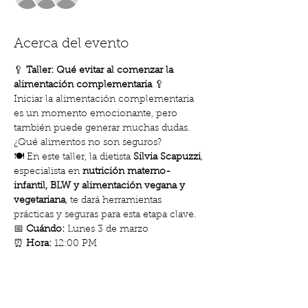
Acerca del evento
🥄 
Taller: Qué evitar al comenzar la 
alimentación complementaria
 🥄
Iniciar la alimentación complementaria 
es un momento emocionante, pero 
también puede generar muchas dudas. 
¿Qué alimentos no son seguros? 
🍽️ En este taller, la dietista 
Silvia Scapuzzi
, 
especialista en 
nutrición materno-
infantil, BLW y alimentación vegana y 
vegetariana
, te dará herramientas 
prácticas y seguras para esta etapa clave.
📅 
Cuándo:
 Lunes 3 de marzo
⏰ 
Hora:
 12:00 PM
📍 
Dónde:
 Club de Madres
Mostrar más