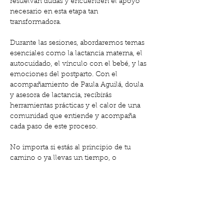
resuelvan dudas y encuentren el apoyo 
necesario en esta etapa tan 
transformadora.
Durante las sesiones, abordaremos temas 
esenciales como la lactancia materna, el 
autocuidado, el vínculo con el bebé, y las 
emociones del postparto. Con el 
acompañamiento de Paula Aguilá, doula 
y asesora de lactancia, recibirás 
herramientas prácticas y el calor de una 
comunidad que entiende y acompaña 
cada paso de este proceso.
No importa si estás al principio de tu 
camino o ya llevas un tiempo, o 
inclusive estás en tu segundo o tercer 
postparto, aquí encontrarás un lugar 
seguro donde sentirte escuchada y 
apoyada.
🗓️ Cuándo: Martes 15 de julio a las 11:00 