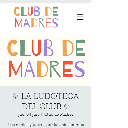
✨ LA LUDOTECA
DEL CLUB ✨
jue, 04 jun
  |  
Club de Madres
Los martes y jueves por la tarde abrimos