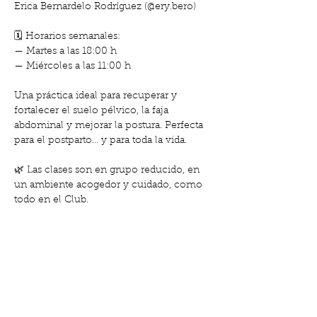
Erica Bernardelo Rodríguez (@ery.bero)
🗓 Horarios semanales:
— Martes a las 18:00 h
— Miércoles a las 11:00 h
Una práctica ideal para recuperar y 
fortalecer el suelo pélvico, la faja 
abdominal y mejorar la postura. Perfecta 
para el postparto… y para toda la vida.
🌿 Las clases son en grupo reducido, en 
un ambiente acogedor y cuidado, como 
todo en el Club.
Mostrar más
Compartir este evento