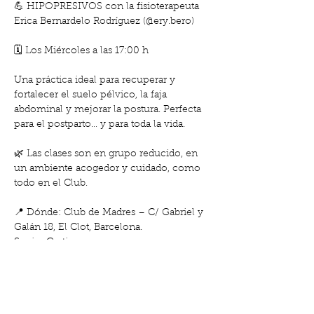
💪 HIPOPRESIVOS con la fisioterapeuta 
Erica Bernardelo Rodríguez (@ery.bero)
🗓 Los Miércoles a las 17:00 h
Una práctica ideal para recuperar y 
fortalecer el suelo pélvico, la faja 
abdominal y mejorar la postura. Perfecta 
para el postparto… y para toda la vida.
🌿 Las clases son en grupo reducido, en 
un ambiente acogedor y cuidado, como 
todo en el Club.
📍 Dónde: Club de Madres – C/ Gabriel y 
Galán 18, El Clot, Barcelona.
Socias Gratis
Mostrar más