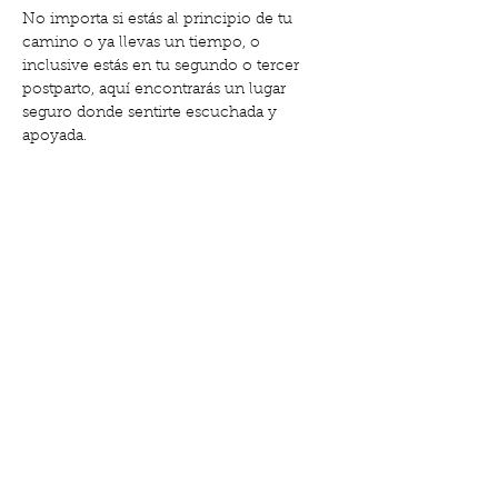
No importa si estás al principio de tu 
camino o ya llevas un tiempo, o 
inclusive estás en tu segundo o tercer 
postparto, aquí encontrarás un lugar 
seguro donde sentirte escuchada y 
apoyada.
🗓️ Cuándo: Martes a las 11:00 am
📍 Dónde: Club de Madres, Gabriel y 
Galán 18
Mostrar más
Compartir este evento