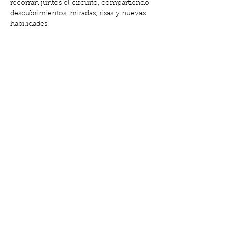
recorran juntos el circuito, compartiendo 
descubrimientos, miradas, risas y nuevas 
habilidades.
🌿 Estimulación motriz y sensorial
👶 Actividad adaptada a bebés que ya 
gatean o se mueven de forma autónoma
Mostrar más
Compartir este evento
Calle de Gabriel y Galán, 18, El Clot | Lu-