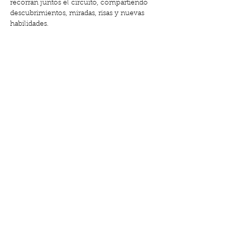
recorran juntos el circuito, compartiendo 
descubrimientos, miradas, risas y nuevas 
habilidades.
🌿 Estimulación motriz y sensorial
👶 Actividad adaptada a bebés que ya 
gatean o se mueven de forma autónoma
Mostrar más
Compartir este evento
Calle de Gabriel y Galán, 18, El Clot | Lu-