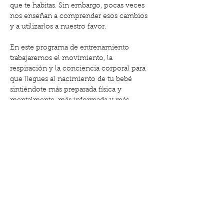
que te habitas. Sin embargo, pocas veces 
nos enseñan a comprender esos cambios 
y a utilizarlos a nuestro favor.
En este programa de entrenamiento 
trabajaremos el movimiento, la 
respiración y la conciencia corporal para 
que llegues al nacimiento de tu bebé 
sintiéndote más preparada física y 
mentalmente, más informada y más 
conectada contigo misma.
✨ Movimiento consciente
 ✨ Bienestar durante el embarazo
Mostrar más