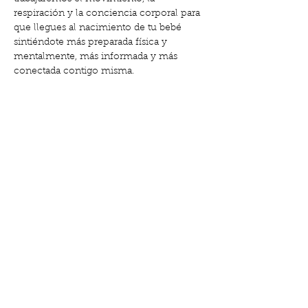
respiración y la conciencia corporal para 
que llegues al nacimiento de tu bebé 
sintiéndote más preparada física y 
mentalmente, más informada y más 
conectada contigo misma.
✨ Movimiento consciente
 ✨ Bienestar durante el embarazo
Mostrar más
Compartir este evento