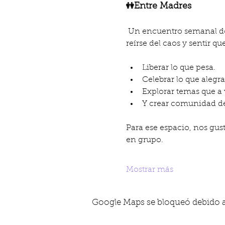
Entre Madres 
👭
 Un encuentro semanal donde las madres nos reúnimos para conversar, compartir experiencias, reflexionar, 
reírse del caos y sentir que
Liberar lo que pesa.
Celebrar lo que alegra
Explorar temas que a
Y crear comunidad de
Para ese espacio, nos gus
en grupo.
Mostrar más
Google Maps se bloqueó debido a t