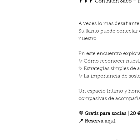
👩‍👧‍👦 
Con Ailén Saco – 
A veces lo más desafiante
Su llanto puede conectar 
nuestro.
En este encuentro explor
✨ Cómo reconocer nuestra
✨ Estrategias simples de 
✨ La importancia de soste
Un espacio íntimo y hones
compasivas de acompañar 
💜 
Gratis para socias | 20 
📍 
Reserva aquí: 