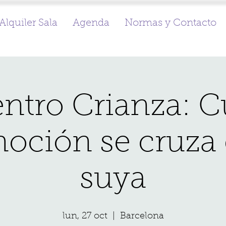
Alquiler Sala
Agenda
Normas y Contacto
ntro Crianza: 
oción se cruza 
suya
lun, 27 oct
  |  
Barcelona