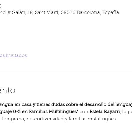
0
iel y Galán, 18, Sant Martí, 08026 Barcelona, España
os invitados
ento
ngua en casa y tienes dudas sobre el desarrollo del lengua
guaje 0-3 en Familias Multilingües"
 con 
Estela Bayarri
, log
 temprana, neurodiversidad y familias multilingües.