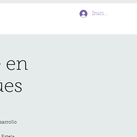
Iniciar sesión
e en
ües
sarrollo