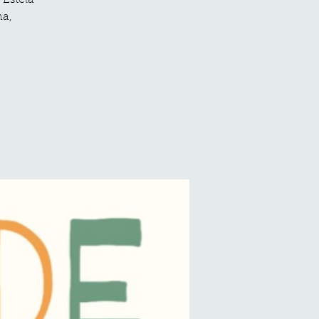
 Estela
na,