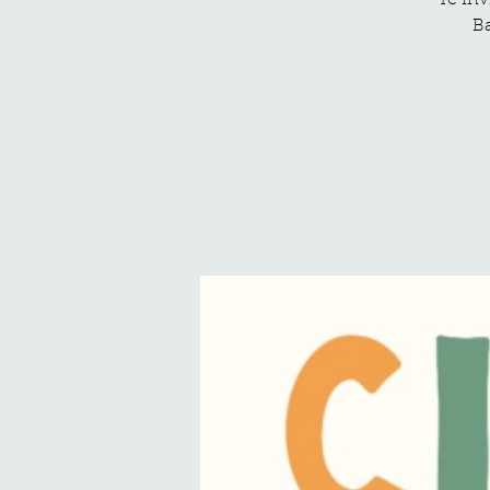
Te inv
Ba