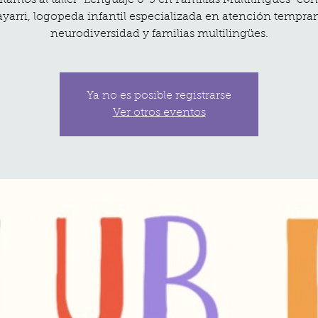
itamos al taller "Lenguaje 0-3 en Familias Multilingües" con
yarri, logopeda infantil especializada en atención tempra
neurodiversidad y familias multilingües.
Ya no es posible registrarse
Ver otros eventos