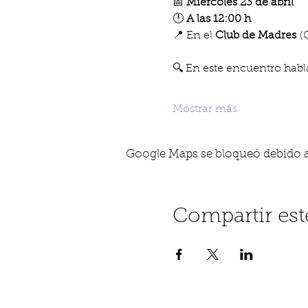
📅 
Miércoles 23 de abril
🕛 
A las 12:00 h
📍 En el 
Club de Madres
 (
🔍 En este encuentro habl
Mostrar más
Google Maps se bloqueó debido a t
Compartir est