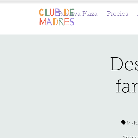
Reserva Plaza
Precios
Des
fa
🗣️✨ ¿H