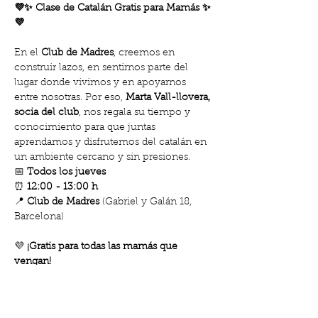
💜✨ Clase de Catalán Gratis para Mamás ✨
💜
En el 
Club de Madres
, creemos en 
construir lazos, en sentirnos parte del 
lugar donde vivimos y en apoyarnos 
entre nosotras. Por eso, 
Marta Vall-llovera, 
socia del club
, nos regala su tiempo y 
conocimiento para que juntas 
aprendamos y disfrutemos del catalán en 
un ambiente cercano y sin presiones.
📅 
Todos los jueves
⏰ 
12:00 - 13:00 h
📍 
Club de Madres
 (Gabriel y Galán 18, 
Barcelona)
💜 
¡Gratis para todas las mamás que 
vengan!
Mostrar más