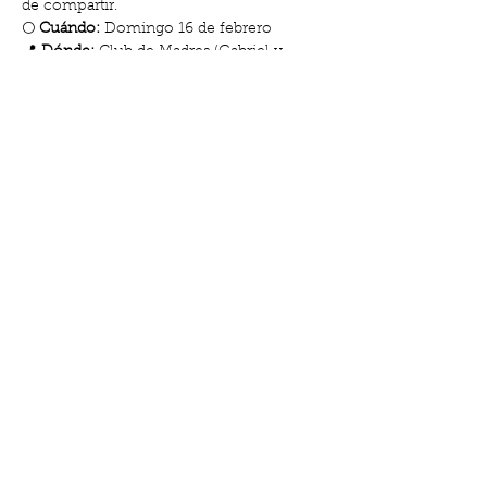
de compartir.
🌕 
Cuándo:
 Domingo 16 de febrero
📍 
Dónde:
 Club de Madres (Gabriel y 
Galán 18, Barcelona)
💫 
Hora:
 11:00 h
Mostrar más
Compartir este evento
Calle de Gabriel y Galán, 18, El Clot | Lu-
MI- Vi: de 10:00 a 14.00 y Ma-Ju: de 17.00
a 19:00