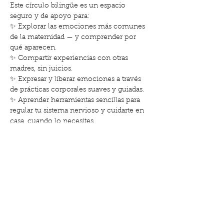
Este círculo bilingüe es un espacio 
seguro y de apoyo para: 
✨ Explorar las emociones más comunes 
de la maternidad — y comprender por 
qué aparecen. 
✨ Compartir experiencias con otras 
madres, sin juicios. 
✨ Expresar y liberar emociones a través 
de prácticas corporales suaves y guiadas. 
✨ Aprender herramientas sencillas para 
regular tu sistema nervioso y cuidarte en 
casa, cuando lo necesites. 
✨ Sentirte acompañada, comprendida y 
conectada.
Cada semana nos centraremos en un 
tema (como el cansancio, la culpa, la 
soledad, la alegría…
Mostrar más