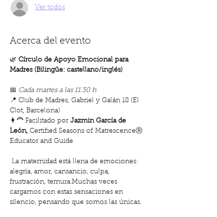
Ver todos
Acerca del evento
🌿 
Círculo de Apoyo Emocional para 
Madres (Bilingüe: castellano/inglés)
📅 
Cada martes a las 11.30 h
📍 Club de Madres, Gabriel y Galán 18 (El 
Clot, Barcelona)  
👩‍🦰 Facilitado por 
Jazmin García de 
León, 
Certified Seasons of MatrescenceⓇ 
Educator and Guide
 La maternidad está llena de emociones: 
alegría, amor, cansancio, culpa, 
frustración, ternura.Muchas veces 
cargamos con estas sensaciones en 
silencio, pensando que somos las únicas.