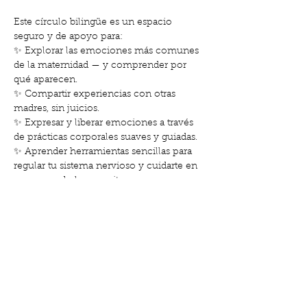
Este círculo bilingüe es un espacio 
seguro y de apoyo para: 
✨ Explorar las emociones más comunes 
de la maternidad — y comprender por 
qué aparecen. 
✨ Compartir experiencias con otras 
madres, sin juicios. 
✨ Expresar y liberar emociones a través 
de prácticas corporales suaves y guiadas. 
✨ Aprender herramientas sencillas para 
regular tu sistema nervioso y cuidarte en 
casa, cuando lo necesites. 
✨ Sentirte acompañada, comprendida y 
conectada.
Cada semana nos centraremos en un 
tema (como el cansancio, la culpa, la 
soledad, la alegría…
Mostrar más