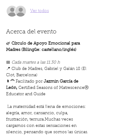
Ver todos
Acerca del evento
🌿 
Círculo de Apoyo Emocional para 
Madres (Bilingüe: castellano/inglés)
📅 
Cada martes a las 11.30 h
📍 Club de Madres, Gabriel y Galán 18 (El 
Clot, Barcelona)  
👩‍🦰 Facilitado por 
Jazmin García de 
León, 
Certified Seasons of MatrescenceⓇ 
Educator and Guide
 La maternidad está llena de emociones: 
alegría, amor, cansancio, culpa, 
frustración, ternura.Muchas veces 
cargamos con estas sensaciones en 
silencio, pensando que somos las únicas.