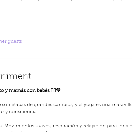
her guests
eniment
o y mamás con bebés 🧘‍♀️💛
o son etapas de grandes cambios, y el yoga es una maravill
r y consciencia.
 Movimientos suaves, respiración y relajación para fortale