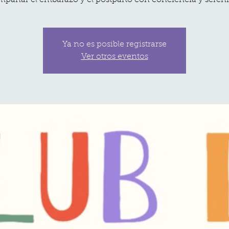
pañar el embarazo y el postparto con conciencia y seren
Ya no es posible registrarse
Ver otros eventos