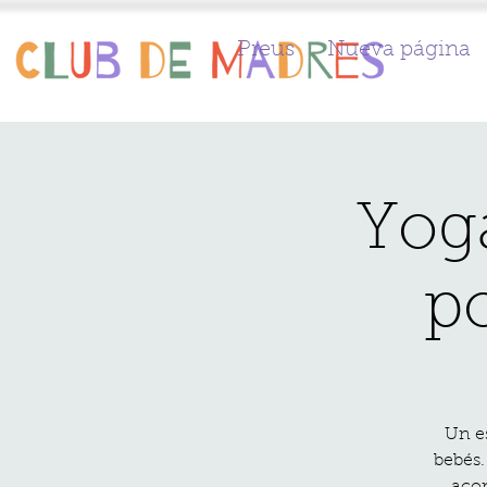
Preus
Nueva página
Yoga
p
Un e
bebés.