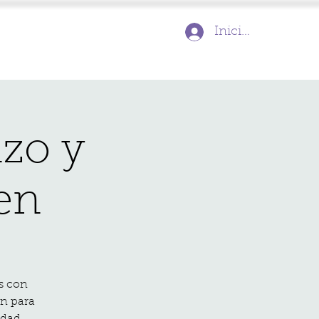
Inicia la sessió
azo y
en
s con
ón para