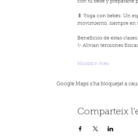
con tu bebé y prepararte 
🍼 Yoga con bebés: Un espa
movimiento, siempre en s
Beneficios de estas clases
✨ Alivian tensiones físic
Mostra'n més
Google Maps s'ha bloquejat a causa
Comparteix l