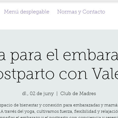
Menú desplegable
Normas y Contacto
 para el embar
ostparto con Val
dl., 02 de juny
  |  
Club de Madres
spacio de bienestar y conexión para embarazadas y mamá
 A través del yoga, cultivamos fuerza, flexibilidad y relajaci