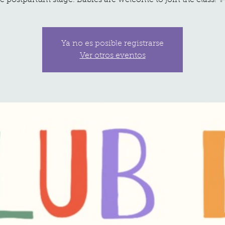
e postpartum stage. Babies are welcome to join the class! 
Ya no es posible registrarse
Ver otros eventos