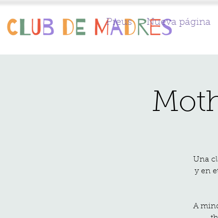
Preus
Nueva página
Moth
Una cl
y en e
A mind