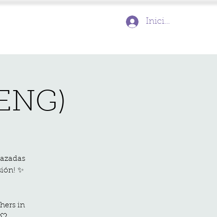
Inicia la sessió
/ENG)
razadas
sión! ✨
hers in