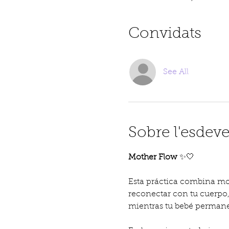
Convidats
See All
Sobre l'esdev
Mother Flow 
✨🤍
Esta práctica combina mov
reconectar con tu cuerpo, 
mientras tu bebé permanec