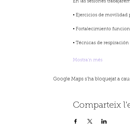
En las sesiones trabajare
• Ejercicios de movilidad 
• Fortalecimiento funcio
• Técnicas de respiración
Mostra'n més
Google Maps s'ha bloquejat a causa
Comparteix l