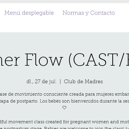
Menú desplegable
Normas y Contacto
er Flow (CAST
dl., 27 de jul.
  |  
Club de Madres
ase de movimiento consciente creada para mujeres emba
tapa de postparto. Los bebés son bienvenidos durante la se
🤍
ful movement class created for pregnant women and mot